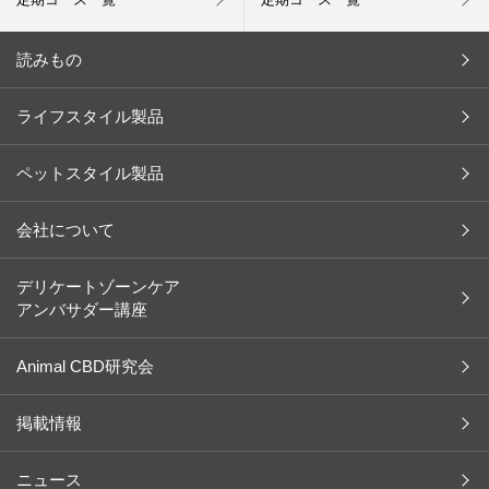
読みもの
今月の新商品
ライフスタイル製品
キャンペーン
ペットスタイル製品
インタビュー
お客様の声
会社について
余[yo]
会社概要
デリケートゾーンケア
アンバサダー講座
ペット
社長メッセージ
レシピ
沿革
Animal CBD研究会
コラム
ブランド一覧
掲載情報
イベント レポート
取り扱い店舗（ライフスタイル）
掲載情報
ニュース
取り扱い店舗（ペットスタイル）